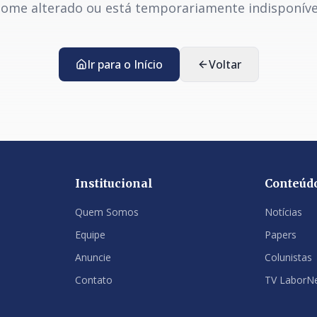
ome alterado ou está temporariamente indisponíve
Ir para o Início
Voltar
Institucional
Conteúd
Quem Somos
Notícias
Equipe
Papers
Anuncie
Colunistas
Contato
TV LaborN