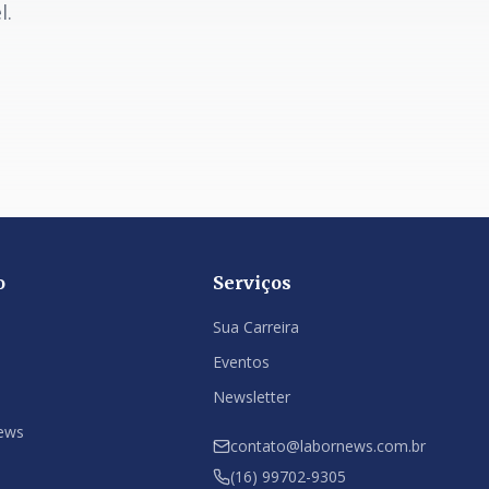
l.
o
Serviços
Sua Carreira
Eventos
Newsletter
ews
contato@labornews.com.br
(16) 99702-9305