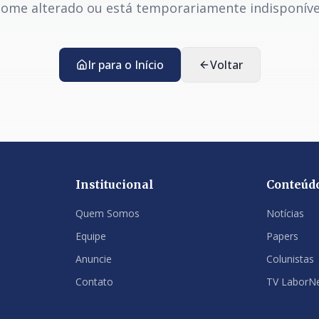
ome alterado ou está temporariamente indisponíve
Ir para o Início
Voltar
Institucional
Conteúd
Quem Somos
Notícias
Equipe
Papers
Anuncie
Colunistas
Contato
TV LaborN