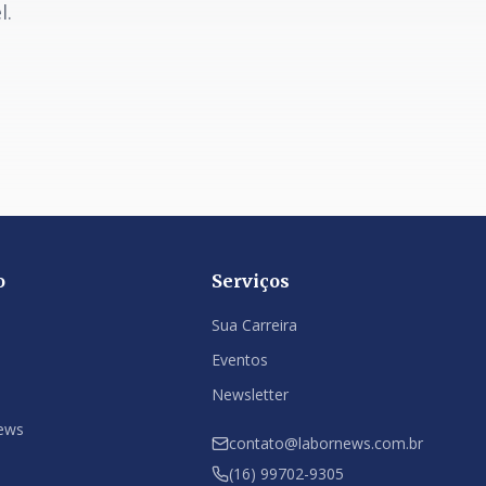
l.
o
Serviços
Sua Carreira
Eventos
Newsletter
ews
contato@labornews.com.br
(16) 99702-9305