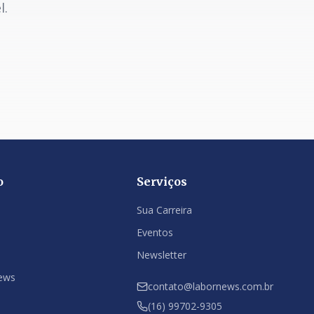
l.
o
Serviços
Sua Carreira
Eventos
Newsletter
ews
contato@labornews.com.br
(16) 99702-9305