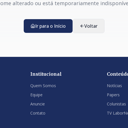
ome alterado ou está temporariamente indisponíve
Ir para o Início
Voltar
Institucional
Conteúd
Quem Somos
Notícias
Equipe
Papers
Anuncie
Colunistas
Contato
TV LaborN