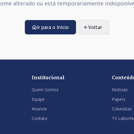
ome alterado ou está temporariamente indisponíve
Ir para o Início
Voltar
Institucional
Conteúd
Quem Somos
Notícias
Equipe
Papers
Anuncie
Colunistas
Contato
TV LaborN