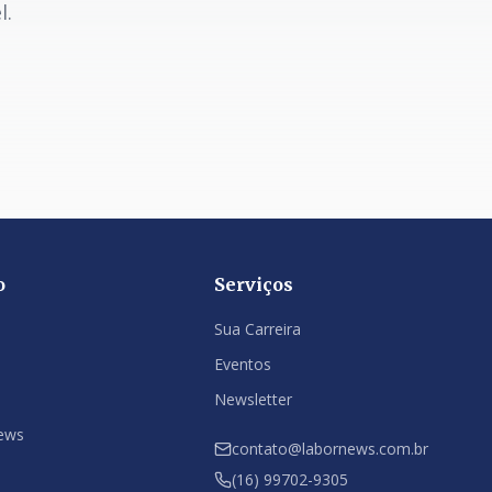
l.
o
Serviços
Sua Carreira
Eventos
Newsletter
ews
contato@labornews.com.br
(16) 99702-9305